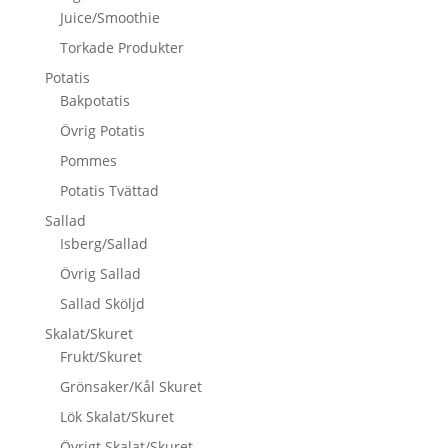
Juice/Smoothie
Torkade Produkter
Potatis
Bakpotatis
Övrig Potatis
Pommes
Potatis Tvättad
Sallad
Isberg/Sallad
Övrig Sallad
Sallad Sköljd
Skalat/Skuret
Frukt/Skuret
Grönsaker/Kål Skuret
Lök Skalat/Skuret
Övrigt Skalat/Skuret