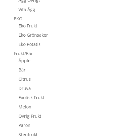
Ägg Övrigt
Vita Ägg
EKO
Eko Frukt
Eko Grönsaker
Eko Potatis
Frukt/Bär
Äpple
Bär
Citrus
Druva
Exotisk Frukt
Melon
Övrig Frukt
Päron
Stenfrukt