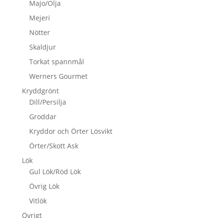
Majo/Olja
Mejeri
Nötter
Skaldjur
Torkat spannmål
Werners Gourmet
Kryddgrönt
Dill/Persilja
Groddar
Kryddor och Örter Lösvikt
Örter/Skott Ask
Lök
Gul Lök/Röd Lök
Övrig Lök
Vitlök
Övrigt