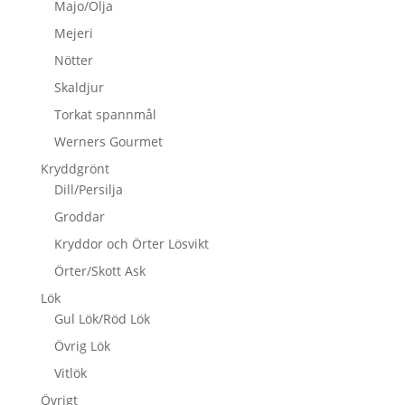
Majo/Olja
Mejeri
Nötter
Skaldjur
Torkat spannmål
Werners Gourmet
Kryddgrönt
Dill/Persilja
Groddar
Kryddor och Örter Lösvikt
Örter/Skott Ask
Lök
Gul Lök/Röd Lök
Övrig Lök
Vitlök
Övrigt