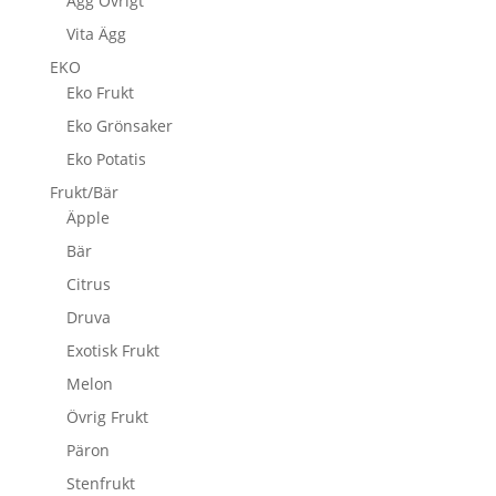
Ägg Övrigt
Vita Ägg
EKO
Eko Frukt
Eko Grönsaker
Eko Potatis
Frukt/Bär
Äpple
Bär
Citrus
Druva
Exotisk Frukt
Melon
Övrig Frukt
Päron
Stenfrukt