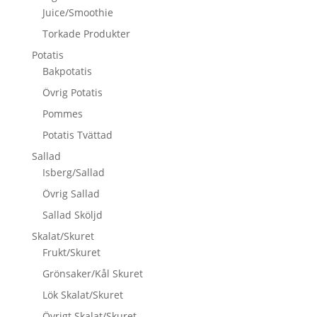
Juice/Smoothie
Torkade Produkter
Potatis
Bakpotatis
Övrig Potatis
Pommes
Potatis Tvättad
Sallad
Isberg/Sallad
Övrig Sallad
Sallad Sköljd
Skalat/Skuret
Frukt/Skuret
Grönsaker/Kål Skuret
Lök Skalat/Skuret
Övrigt Skalat/Skuret