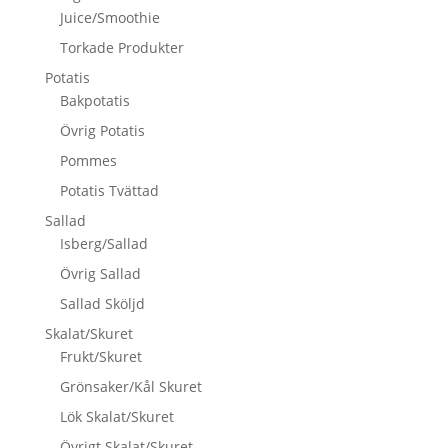
Juice/Smoothie
Torkade Produkter
Potatis
Bakpotatis
Övrig Potatis
Pommes
Potatis Tvättad
Sallad
Isberg/Sallad
Övrig Sallad
Sallad Sköljd
Skalat/Skuret
Frukt/Skuret
Grönsaker/Kål Skuret
Lök Skalat/Skuret
Övrigt Skalat/Skuret