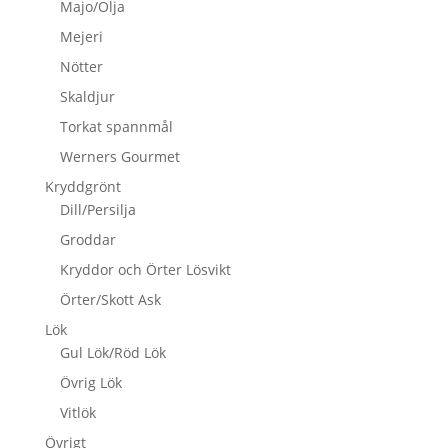
Majo/Olja
Mejeri
Nötter
Skaldjur
Torkat spannmål
Werners Gourmet
Kryddgrönt
Dill/Persilja
Groddar
Kryddor och Örter Lösvikt
Örter/Skott Ask
Lök
Gul Lök/Röd Lök
Övrig Lök
Vitlök
Övrigt