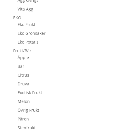
Ägg Övrigt
Vita Ägg
EKO
Eko Frukt
Eko Grönsaker
Eko Potatis
Frukt/Bär
Äpple
Bär
Citrus
Druva
Exotisk Frukt
Melon
Övrig Frukt
Päron
Stenfrukt