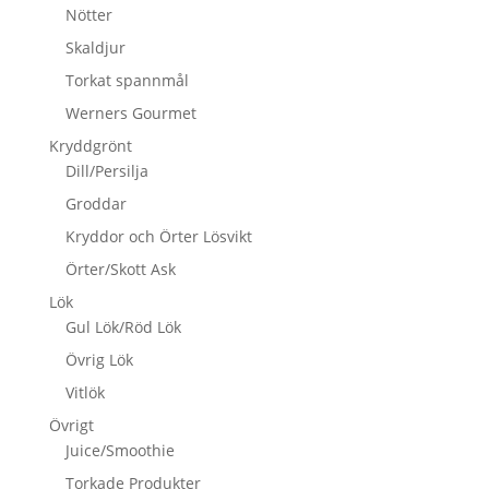
Nötter
Skaldjur
Torkat spannmål
Werners Gourmet
Kryddgrönt
Dill/Persilja
Groddar
Kryddor och Örter Lösvikt
Örter/Skott Ask
Lök
Gul Lök/Röd Lök
Övrig Lök
Vitlök
Övrigt
Juice/Smoothie
Torkade Produkter