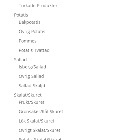
Torkade Produkter
Potatis
Bakpotatis
Övrig Potatis
Pommes
Potatis Tvättad
Sallad
Isberg/Sallad
Övrig Sallad
Sallad Sköljd
Skalat/Skuret
Frukt/Skuret
Grönsaker/Kål Skuret
Lök Skalat/Skuret
Övrigt Skalat/Skuret
Potatis Skalat/Skuret