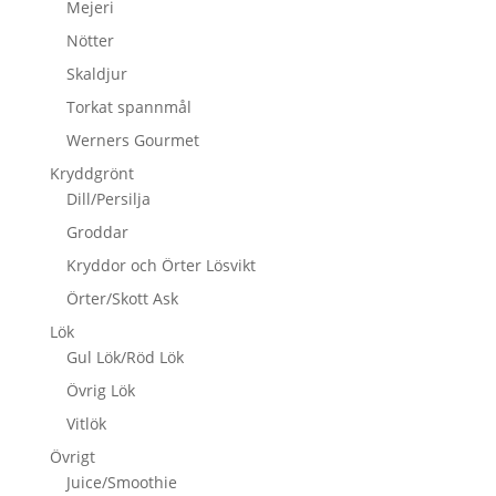
Mejeri
Nötter
Skaldjur
Torkat spannmål
Werners Gourmet
Kryddgrönt
Dill/Persilja
Groddar
Kryddor och Örter Lösvikt
Örter/Skott Ask
Lök
Gul Lök/Röd Lök
Övrig Lök
Vitlök
Övrigt
Juice/Smoothie