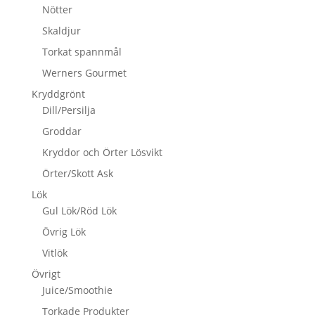
Nötter
Skaldjur
Torkat spannmål
Werners Gourmet
Kryddgrönt
Dill/Persilja
Groddar
Kryddor och Örter Lösvikt
Örter/Skott Ask
Lök
Gul Lök/Röd Lök
Övrig Lök
Vitlök
Övrigt
Juice/Smoothie
Torkade Produkter