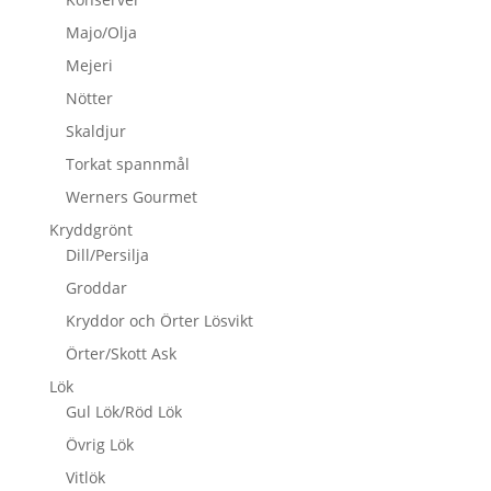
Majo/Olja
Mejeri
Nötter
Skaldjur
Torkat spannmål
Werners Gourmet
Kryddgrönt
Dill/Persilja
Groddar
Kryddor och Örter Lösvikt
Örter/Skott Ask
Lök
Gul Lök/Röd Lök
Övrig Lök
Vitlök