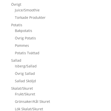
Övrigt
Juice/Smoothie
Torkade Produkter
Potatis
Bakpotatis
Övrig Potatis
Pommes
Potatis Tvättad
Sallad
Isberg/Sallad
Övrig Sallad
Sallad Sköljd
Skalat/Skuret
Frukt/Skuret
Grönsaker/Kål Skuret
Lök Skalat/Skuret