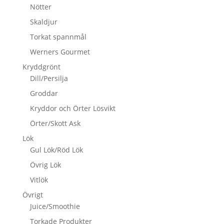
Nötter
Skaldjur
Torkat spannmål
Werners Gourmet
Kryddgrönt
Dill/Persilja
Groddar
Kryddor och Örter Lösvikt
Örter/Skott Ask
Lök
Gul Lök/Röd Lök
Övrig Lök
Vitlök
Övrigt
Juice/Smoothie
Torkade Produkter