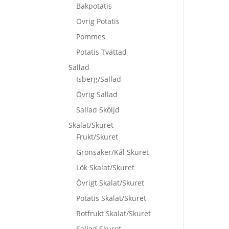
Bakpotatis
Övrig Potatis
Pommes
Potatis Tvättad
Sallad
Isberg/Sallad
Övrig Sallad
Sallad Sköljd
Skalat/Skuret
Frukt/Skuret
Grönsaker/Kål Skuret
Lök Skalat/Skuret
Övrigt Skalat/Skuret
Potatis Skalat/Skuret
Rotfrukt Skalat/Skuret
Sallad Skuret