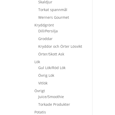
Skaldjur
Torkat spannmål
Werners Gourmet
Kryddgrönt
Dill/Persilja
Groddar
Kryddor och Örter Lösvikt
Örter/Skott Ask
Lök
Gul Lök/Röd Lök
Övrig Lök
Vitlök
Övrigt
Juice/Smoothie
Torkade Produkter
Potatis