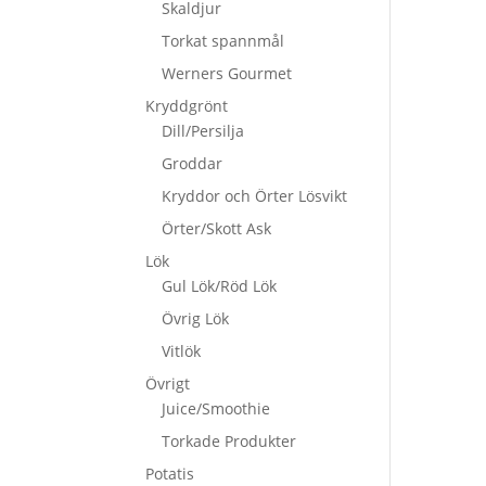
Skaldjur
Torkat spannmål
Werners Gourmet
Kryddgrönt
Dill/Persilja
Groddar
Kryddor och Örter Lösvikt
Örter/Skott Ask
Lök
Gul Lök/Röd Lök
Övrig Lök
Vitlök
Övrigt
Juice/Smoothie
Torkade Produkter
Potatis