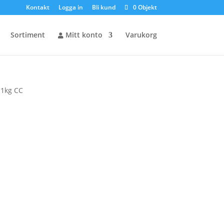
Kontakt
Logga in
Bli kund
0 Objekt
Sortiment
Mitt konto
Varukorg
 1kg CC