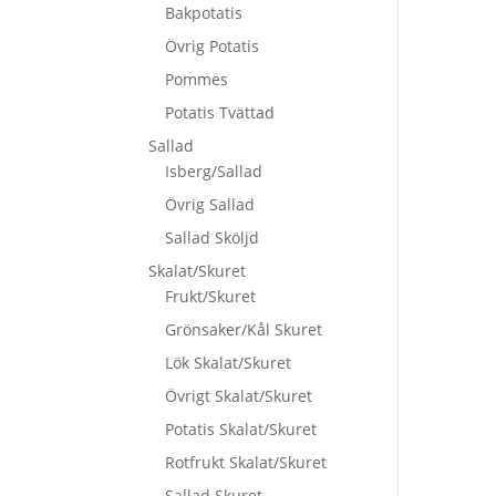
Bakpotatis
Övrig Potatis
Pommes
Potatis Tvättad
Sallad
Isberg/Sallad
Övrig Sallad
Sallad Sköljd
Skalat/Skuret
Frukt/Skuret
Grönsaker/Kål Skuret
Lök Skalat/Skuret
Övrigt Skalat/Skuret
Potatis Skalat/Skuret
Rotfrukt Skalat/Skuret
Sallad Skuret