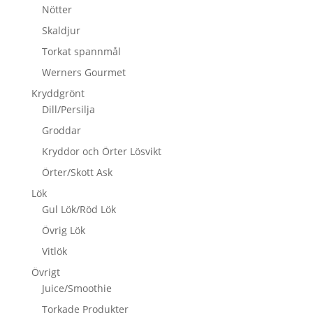
Nötter
Skaldjur
Torkat spannmål
Werners Gourmet
Kryddgrönt
Dill/Persilja
Groddar
Kryddor och Örter Lösvikt
Örter/Skott Ask
Lök
Gul Lök/Röd Lök
Övrig Lök
Vitlök
Övrigt
Juice/Smoothie
Torkade Produkter