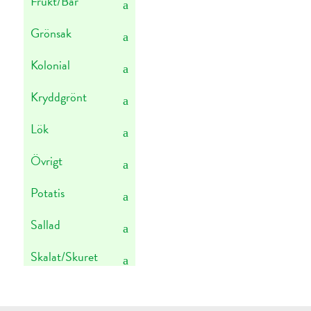
Frukt/Bär
Grönsak
Kolonial
Kryddgrönt
Lök
Övrigt
Potatis
Sallad
Skalat/Skuret