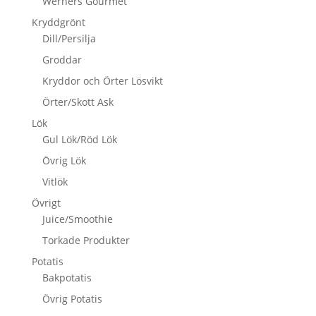
Werners Gourmet
Kryddgrönt
Dill/Persilja
Groddar
Kryddor och Örter Lösvikt
Örter/Skott Ask
Lök
Gul Lök/Röd Lök
Övrig Lök
Vitlök
Övrigt
Juice/Smoothie
Torkade Produkter
Potatis
Bakpotatis
Övrig Potatis