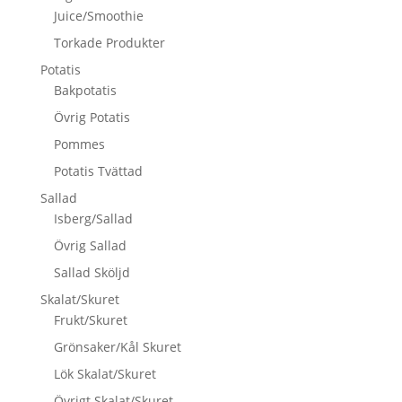
Juice/Smoothie
Torkade Produkter
Potatis
Bakpotatis
Övrig Potatis
Pommes
Potatis Tvättad
Sallad
Isberg/Sallad
Övrig Sallad
Sallad Sköljd
Skalat/Skuret
Frukt/Skuret
Grönsaker/Kål Skuret
Lök Skalat/Skuret
Övrigt Skalat/Skuret