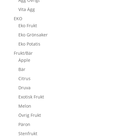
Ägg Övrigt
Vita Ägg
EKO
Eko Frukt
Eko Grönsaker
Eko Potatis
Frukt/Bär
Äpple
Bär
Citrus
Druva
Exotisk Frukt
Melon
Övrig Frukt
Päron
Stenfrukt