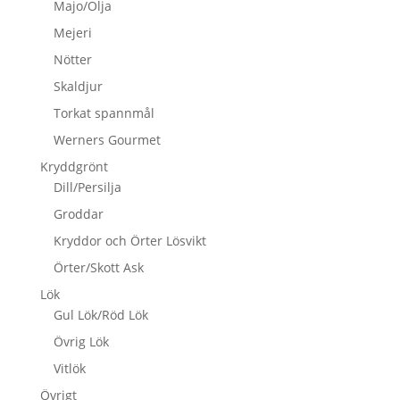
Majo/Olja
Mejeri
Nötter
Skaldjur
Torkat spannmål
Werners Gourmet
Kryddgrönt
Dill/Persilja
Groddar
Kryddor och Örter Lösvikt
Örter/Skott Ask
Lök
Gul Lök/Röd Lök
Övrig Lök
Vitlök
Övrigt