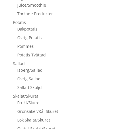
Juice/Smoothie
Torkade Produkter
Potatis
Bakpotatis
Övrig Potatis
Pommes
Potatis Tvättad
Sallad
Isberg/Sallad
Övrig Sallad
Sallad Sköljd
Skalat/Skuret
Frukt/Skuret
Grönsaker/Kål Skuret
Lök Skalat/Skuret
Övrigt Skalat/Skuret