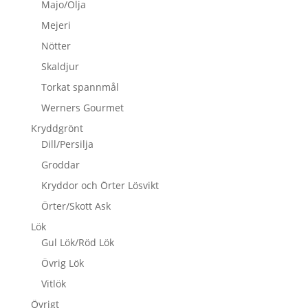
Majo/Olja
Mejeri
Nötter
Skaldjur
Torkat spannmål
Werners Gourmet
Kryddgrönt
Dill/Persilja
Groddar
Kryddor och Örter Lösvikt
Örter/Skott Ask
Lök
Gul Lök/Röd Lök
Övrig Lök
Vitlök
Övrigt