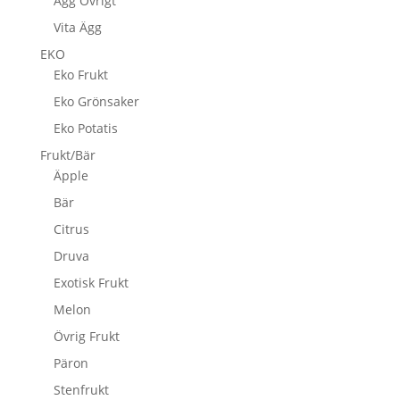
Ägg Övrigt
Vita Ägg
EKO
Eko Frukt
Eko Grönsaker
Eko Potatis
Frukt/Bär
Äpple
Bär
Citrus
Druva
Exotisk Frukt
Melon
Övrig Frukt
Päron
Stenfrukt