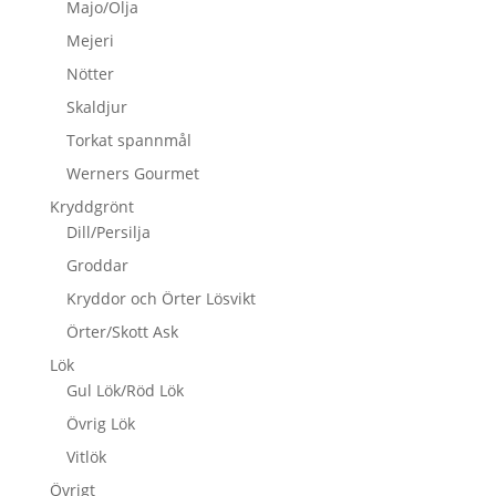
Majo/Olja
Mejeri
Nötter
Skaldjur
Torkat spannmål
Werners Gourmet
Kryddgrönt
Dill/Persilja
Groddar
Kryddor och Örter Lösvikt
Örter/Skott Ask
Lök
Gul Lök/Röd Lök
Övrig Lök
Vitlök
Övrigt