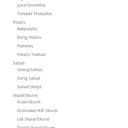
Juice/Smoothie
Torkade Produkter
Potatis
Bakpotatis
Övrig Potatis
Pommes
Potatis Tvättad
Sallad
Isberg/Sallad
Övrig Sallad
Sallad Sköljd
Skalat/Skuret
Frukt/Skuret
Grönsaker/Kål Skuret
Lök Skalat/Skuret
Övrigt Skalat/Skuret