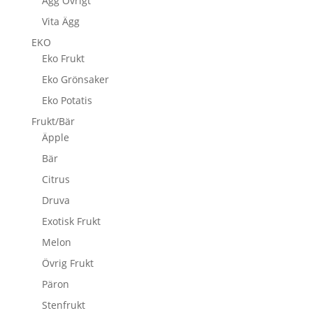
Ägg Övrigt
Vita Ägg
EKO
Eko Frukt
Eko Grönsaker
Eko Potatis
Frukt/Bär
Äpple
Bär
Citrus
Druva
Exotisk Frukt
Melon
Övrig Frukt
Päron
Stenfrukt