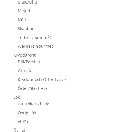
Majo/Olja
Mejeri
Nötter
Skaldjur
Torkat spannmål
Werners Gourmet
Kryddgrönt
Dill/Persilja
Groddar
Kryddor och Örter Lösvikt
Örter/Skott Ask
Lök
Gul Lök/Röd Lök
Övrig Lök
Vitlök
Övrigt