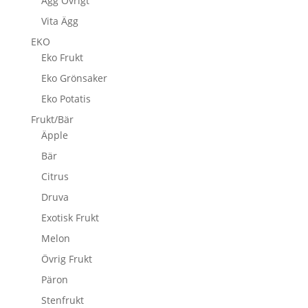
Ägg Övrigt
Vita Ägg
EKO
Eko Frukt
Eko Grönsaker
Eko Potatis
Frukt/Bär
Äpple
Bär
Citrus
Druva
Exotisk Frukt
Melon
Övrig Frukt
Päron
Stenfrukt