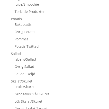
Juice/Smoothie
Torkade Produkter
Potatis
Bakpotatis
Övrig Potatis
Pommes
Potatis Tvättad
Sallad
Isberg/Sallad
Övrig Sallad
Sallad Sköljd
Skalat/Skuret
Frukt/Skuret
Grönsaker/Kål Skuret
Lök Skalat/Skuret
Övrigt Skalat/Skuret