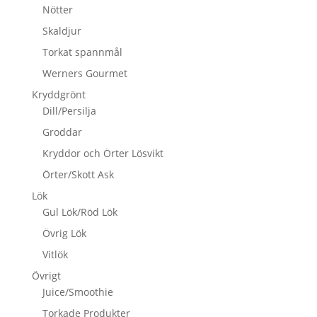
Nötter
Skaldjur
Torkat spannmål
Werners Gourmet
Kryddgrönt
Dill/Persilja
Groddar
Kryddor och Örter Lösvikt
Örter/Skott Ask
Lök
Gul Lök/Röd Lök
Övrig Lök
Vitlök
Övrigt
Juice/Smoothie
Torkade Produkter