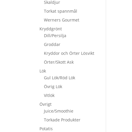
Skaldjur
Torkat spannmål
Werners Gourmet
Kryddgrönt
Dill/Persilja
Groddar
Kryddor och Örter Lösvikt
Örter/Skott Ask
Lök
Gul Lök/Röd Lök
Övrig Lök
Vitlök
Övrigt
Juice/Smoothie
Torkade Produkter
Potatis