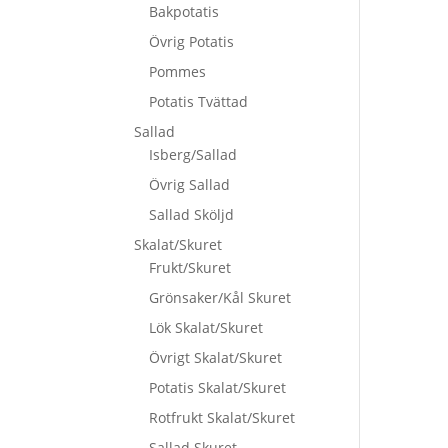
Bakpotatis
Övrig Potatis
Pommes
Potatis Tvättad
Sallad
Isberg/Sallad
Övrig Sallad
Sallad Sköljd
Skalat/Skuret
Frukt/Skuret
Grönsaker/Kål Skuret
Lök Skalat/Skuret
Övrigt Skalat/Skuret
Potatis Skalat/Skuret
Rotfrukt Skalat/Skuret
Sallad Skuret