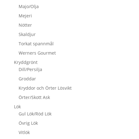
Majo/Olja
Mejeri
Nötter
Skaldjur
Torkat spannmål
Werners Gourmet
Kryddgrönt
Dill/Persilja
Groddar
Kryddor och Örter Lösvikt
Örter/Skott Ask
Lök
Gul Lök/Röd Lök
Övrig Lök
Vitlök