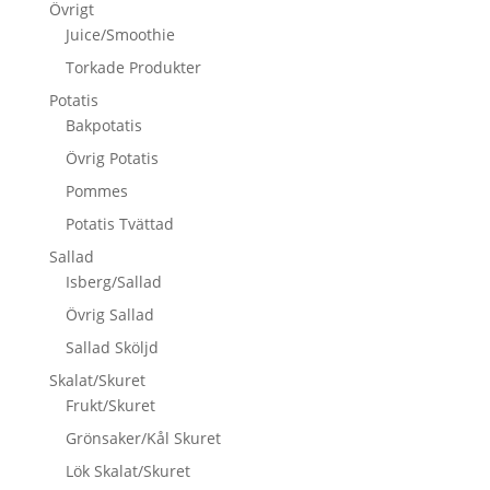
Övrigt
Juice/Smoothie
Torkade Produkter
Potatis
Bakpotatis
Övrig Potatis
Pommes
Potatis Tvättad
Sallad
Isberg/Sallad
Övrig Sallad
Sallad Sköljd
Skalat/Skuret
Frukt/Skuret
Grönsaker/Kål Skuret
Lök Skalat/Skuret